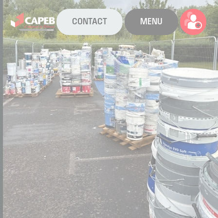
CONTACT
MENU
La CAPEB
Nos services
Agenda
Actualités
Boîte à outils
Boutique
Contact