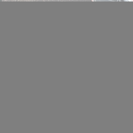
Location de salles
Trouver un artisan
Devenir adhérent
Espace adhérent
Nos partenaires
Billetterie