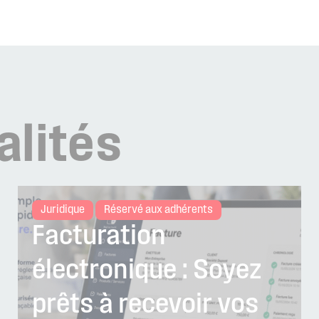
alités
Juridique
Réservé aux adhérents
Facturation
électronique : Soyez
prêts à recevoir vos