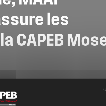
assure
les
la
CAPEB
Mose
R