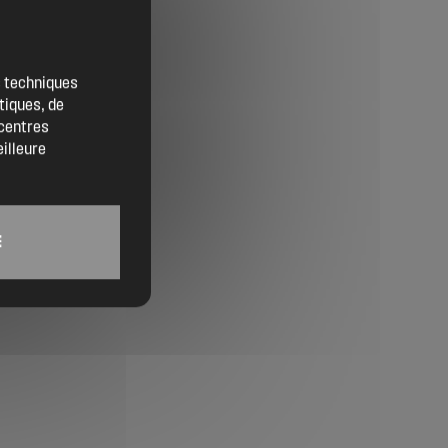
Contact
Location de salles
es techniques
tiques, de
Trouver un artisan
 centres
eilleure
Devenir adhérent
Espace adhérent
E
Nos partenaires
Billetterie