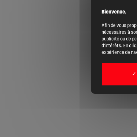
Bienvenue,
Agenda
Afin de vous prop
nécessaires à son
Actualités
publicité ou de p
d'intérêts. En cli
expérience de nav
Boîte à outils
Boutique