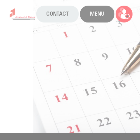
CONTACT
MENU
La CAPEB
Nos services
Agenda
Actualités
Boîte à outils
Boutique
Contact