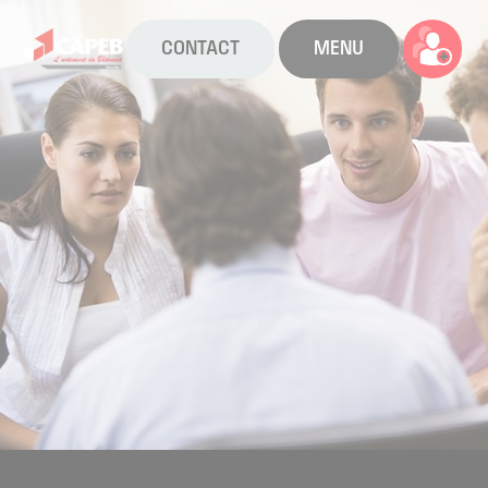
CONTACT
MENU
La CAPEB
Nos services
Agenda
Actualités
Boîte à outils
Boutique
Contact