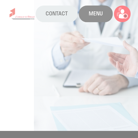
CONTACT
MENU
La CAPEB
Nos services
Agenda
Actualités
Boîte à outils
Boutique
Contact