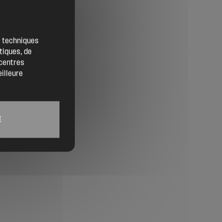
Contact
Location de salles
es techniques
tiques, de
Trouver un artisan
 centres
eilleure
Devenir adhérent
Espace adhérent
E
Nos partenaires
Billetterie