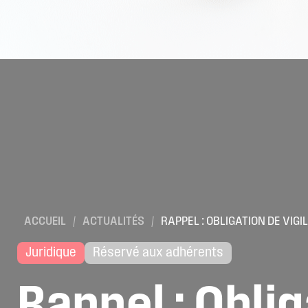
ACCUEIL
/
ACTUALITÉS
/
RAPPEL : OBLIGATION DE VI
Juridique
Réservé aux adhérents
Rappel
:
Oblig