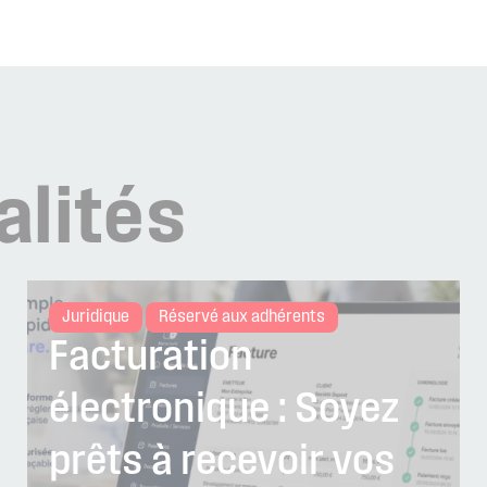
alités
Juridique
Réservé aux adhérents
Facturation
électronique : Soyez
prêts à recevoir vos