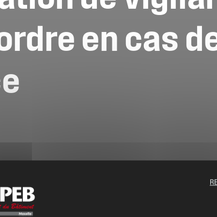
’ordre
en
cas
d
ce
R