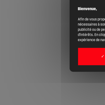
Bienvenue,
Agenda
Afin de vous prop
nécessaires à son
Actualités
publicité ou de p
d'intérêts. En cli
expérience de nav
Boîte à outils
Boutique