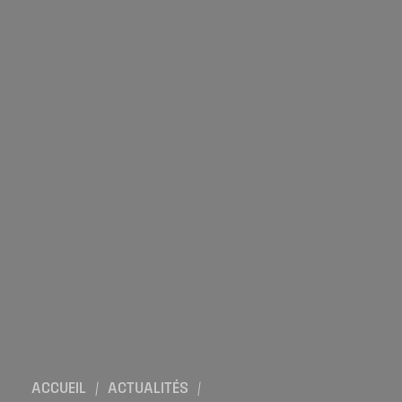
Location de salles
Trouver un artisan
Devenir adhérent
Espace adhérent
Nos partenaires
Billetterie
ACCUEIL
/
ACTUALITÉS
/