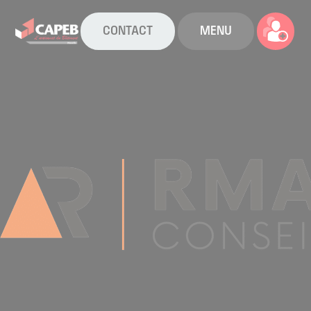
CONTACT
MENU
La CAPEB
Nos services
Agenda
Actualités
Boîte à outils
Boutique
Contact