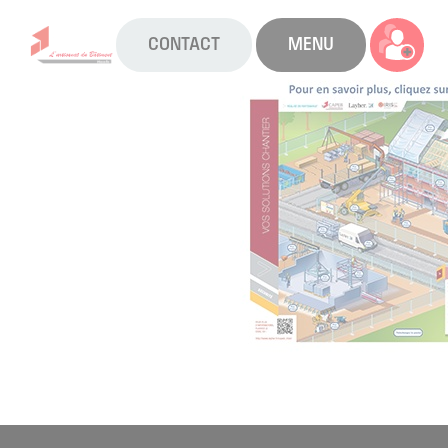
CONTACT
MENU
La CAPEB
Nos services
Agenda
Actualités
Boîte à outils
Boutique
Contact