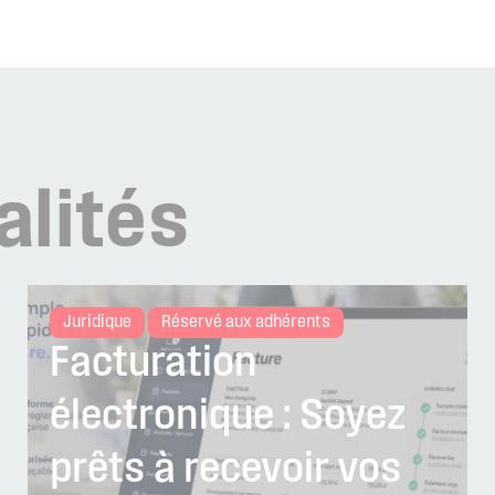
alités
Juridique
Réservé aux adhérents
Facturation
électronique : Soyez
prêts à recevoir vos