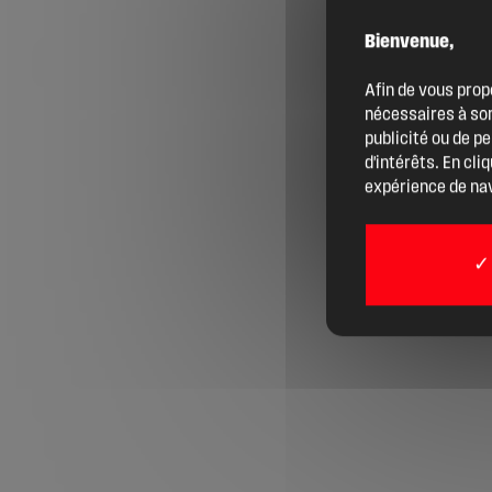
Bienvenue,
Agenda
Afin de vous prop
nécessaires à son
Actualités
publicité ou de p
d'intérêts. En cli
expérience de nav
Boîte à outils
Boutique