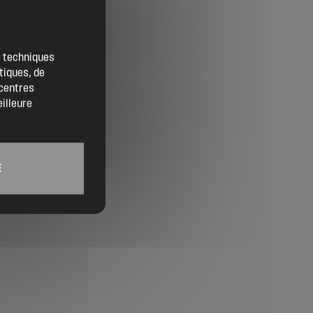
Contact
Location de salles
es techniques
tiques, de
Trouver un artisan
 centres
eilleure
Devenir adhérent
Espace adhérent
E
Nos partenaires
Billetterie