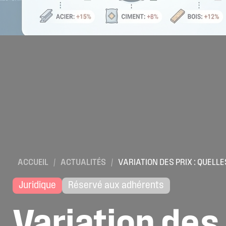
ACCUEIL
/
ACTUALITÉS
/
VARIATION DES PRIX : QUELL
Juridique
Réservé aux adhérents
Variation
des