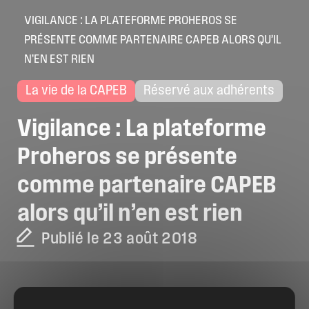
VIGILANCE : LA PLATEFORME PROHEROS SE
PRÉSENTE COMME PARTENAIRE CAPEB ALORS QU’IL
N’EN EST RIEN
La vie de la CAPEB
Réservé aux adhérents
Vigilance
:
La
plateforme
Proheros
se
présente
comme
partenaire
CAPEB
alors
qu’il
n’en
est
rien
Publié le 23 août 2018