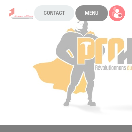
CONTACT
MENU
La CAPEB
Nos services
Agenda
Actualités
Boîte à outils
Boutique
Contact