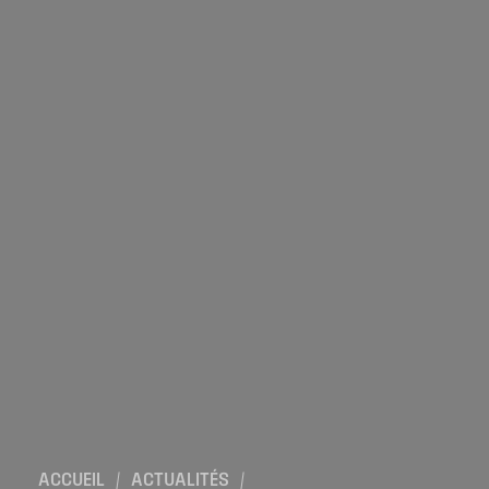
Location de salles
Trouver un artisan
Devenir adhérent
Espace adhérent
Nos partenaires
Billetterie
ACCUEIL
/
ACTUALITÉS
/