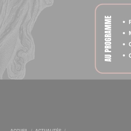
Location de salles
Trouver un artisan
Devenir adhérent
Espace adhérent
Nos partenaires
Billetterie