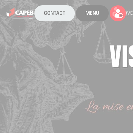
CONTACT
MENU
La CAPEB
Nos services
Agenda
Actualités
Boîte à outils
Boutique
Contact