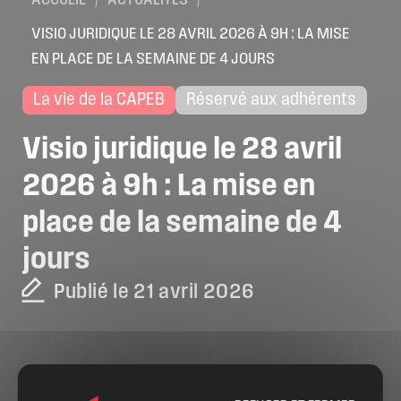
ACCUEIL
/
ACTUALITÉS
/
VISIO JURIDIQUE LE 28 AVRIL 2026 À 9H : LA MISE
EN PLACE DE LA SEMAINE DE 4 JOURS
La vie de la CAPEB
Réservé aux adhérents
Visio
juridique
le
28
avril
2026
à
9h
:
La
mise
en
place
de
la
semaine
de
4
jours
Publié le 21 avril 2026