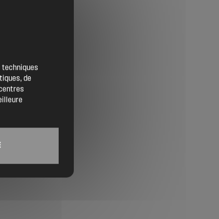
Contact
Location de salles
es techniques
tiques, de
Trouver un artisan
 centres
eilleure
Devenir adhérent
Espace adhérent
E
Nos partenaires
Billetterie