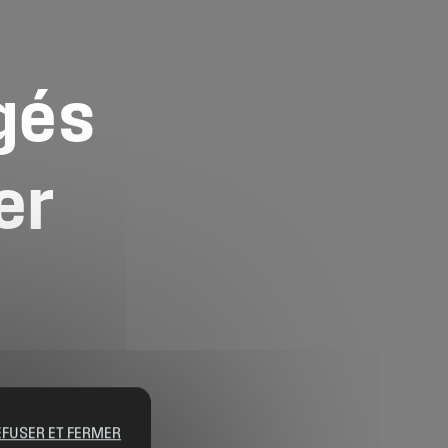
gés
er
EFUSER ET FERMER