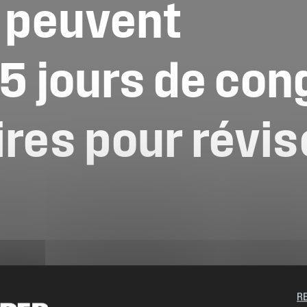
peuvent
5
jours
de
con
ires
pour
révis
R