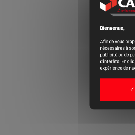
Nos services
Bienvenue,
Agenda
Afin de vous prop
nécessaires à son
Actualités
publicité ou de p
d'intérêts. En cli
expérience de nav
Boîte à outils
Boutique