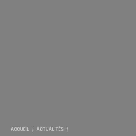
Location de salles
Trouver un artisan
Devenir adhérent
Espace adhérent
Nos partenaires
Billetterie
ACCUEIL
/
ACTUALITÉS
/