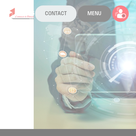
CONTACT
MENU
La CAPEB
Nos services
Agenda
Actualités
Boîte à outils
Boutique
Contact