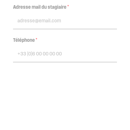
Adresse mail du stagiaire
*
Téléphone
*
Statut dans l'entreprise
*
J'accepte la politique de
protection des
données personnelles
de CAPEB 57.