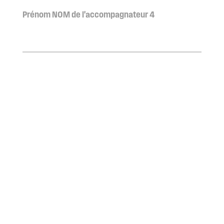
Prénom NOM de l'accompagnateur 4
Civilité de l'accompagnateur 5
Prénom NOM de l'accompagnateur 5
Participation au buffet
J'accepte la politique de
protection des