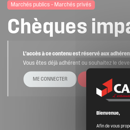
Marchés publics – Marchés privés
Chèques
imp
L'accès à ce contenu est réservé aux adhéren
Vous êtes déjà adhérent ou souhaitez le deve
La CAPEB
ME CONNECTER
DEVENIR ADHÉ
Nos services
Bienvenue,
Agenda
Afin de vous prop