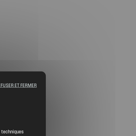
EFUSER ET FERMER
Contact
Location de salles
es techniques