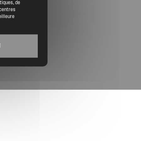
tiques, de
Trouver un artisan
 centres
eilleure
Devenir adhérent
Espace adhérent
E
Nos partenaires
Billetterie