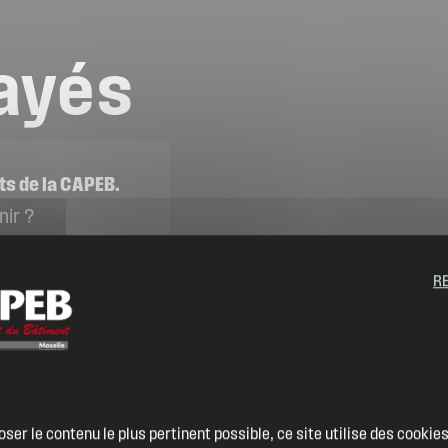
ayés
ts de la CAPEB.
nir ?
RENT
R
oser le contenu le plus pertinent possible, ce site utilise des cooki