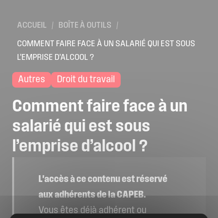
Location de salles
ACCUEIL
/
BOÎTE À OUTILS
/
Trouver un artisan
COMMENT FAIRE FACE À UN SALARIÉ QUI EST SOUS
Devenir adhérent
L’EMPRISE D’ALCOOL ?
Espace adhérent
Autres
Droit du travail
Nos partenaires
Billetterie
Comment
faire
face
à
un
salarié
qui
est
sous
l’emprise
d’alcool
?
L'accès à ce contenu est réservé
aux adhérents de la CAPEB.
Vous êtes déjà adhérent ou