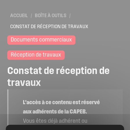
Location de salles
ACCUEIL
/
BOÎTE À OUTILS
/
Trouver un artisan
CONSTAT DE RÉCEPTION DE TRAVAUX
Devenir adhérent
Espace adhérent
Documents commerciaux
Nos partenaires
Réception de travaux
Billetterie
Constat
de
réception
de
travaux
L'accès à ce contenu est réservé
aux adhérents de la CAPEB.
Vous êtes déjà adhérent ou