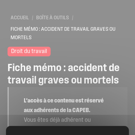
Location de salles
Trouver un artisan
ACCUEIL
/
BOÎTE À OUTILS
/
Devenir adhérent
FICHE MÉMO : ACCIDENT DE TRAVAIL GRAVES OU
MORTELS
Espace adhérent
Droit du travail
Nos partenaires
Billetterie
Fiche
mémo
:
accident
de
travail
graves
ou
mortels
L'accès à ce contenu est réservé
aux adhérents de la CAPEB.
Vous êtes déjà adhérent ou
souhaitez le devenir ?