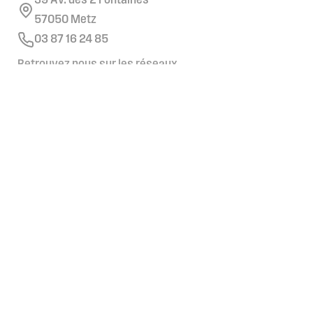
39 Av. des 2 Fontaines
57050 Metz
03 87 16 24 85
Retrouvez nous sur les réseaux