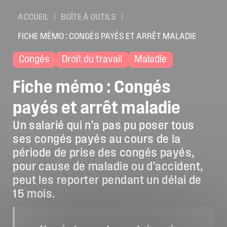
Location de salles
ACCUEIL
/
BOÎTE À OUTILS
/
Trouver un artisan
FICHE MÉMO : CONGÉS PAYÉS ET ARRÊT MALADIE
Devenir adhérent
Congés
Droit du travail
Maladie
Espace adhérent
Fiche
mémo
:
Congés
Nos partenaires
payés
et
arrêt
maladie
Billetterie
Un salarié qui n'a pas pu poser tous
ses congés payés au cours de la
période de prise des congés payés,
pour cause de maladie ou d’accident,
peut les reporter pendant un délai de
15 mois.