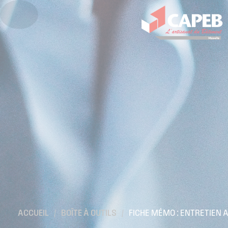
ACCUEIL
/
BOÎTE À OUTILS
/
FICHE MÉMO : ENTRETIEN 