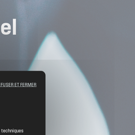
el
EFUSER ET FERMER
Contact
Location de salles
es techniques