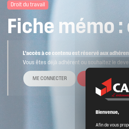
Droit du travail
Fiche
mémo
:
L'accès à ce contenu est réservé aux adhéren
Vous êtes déjà adhérent ou souhaitez le deve
La CAPEB
ME CONNECTER
DEVENIR ADHÉ
Nos services
Bienvenue,
Agenda
Afin de vous prop