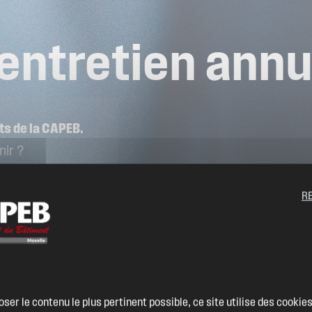
entretien
annu
ts de la CAPEB.
nir ?
RENT
R
oser le contenu le plus pertinent possible, ce site utilise des cooki