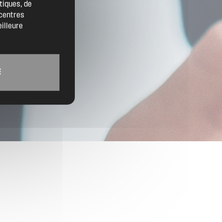
tiques, de
Trouver un artisan
 centres
eilleure
Devenir adhérent
Espace adhérent
E
Nos partenaires
Billetterie