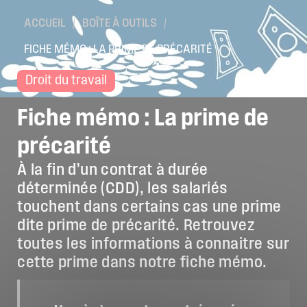
Location de salles
ACCUEIL
/
BOÎTE À OUTILS
/
Trouver un artisan
FICHE MÉMO : LA PRIME DE PRÉCARITÉ
Devenir adhérent
Droit du travail
Espace adhérent
Fiche
mémo
:
La
prime
de
Nos partenaires
précarité
Billetterie
À la fin d’un contrat à durée
déterminée (CDD), les salariés
touchent dans certains cas une prime
dite prime de précarité. Retrouvez
toutes les informations à connaitre sur
cette prime dans notre fiche mémo.