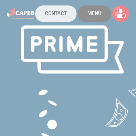
CONTACT
MENU
La CAPEB
Nos services
Agenda
Actualités
Boîte à outils
Boutique
Contact