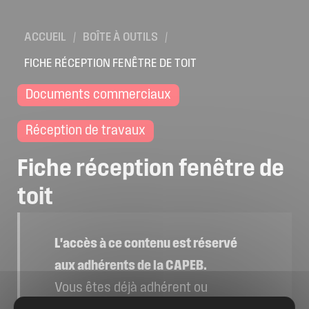
Location de salles
ACCUEIL
/
BOÎTE À OUTILS
/
Trouver un artisan
FICHE RÉCEPTION FENÊTRE DE TOIT
Devenir adhérent
Espace adhérent
Documents commerciaux
Nos partenaires
Réception de travaux
Billetterie
Fiche
réception
fenêtre
de
toit
L'accès à ce contenu est réservé
aux adhérents de la CAPEB.
Vous êtes déjà adhérent ou