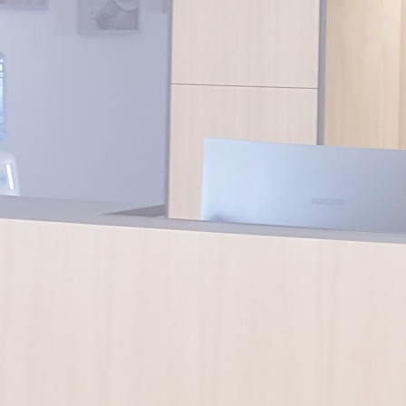
Location de salles
Trouver un artisan
Devenir adhérent
Espace adhérent
Nos partenaires
Billetterie