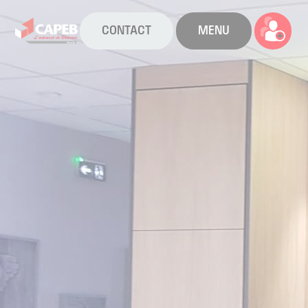
CONTACT
MENU
La CAPEB
Nos services
Agenda
Actualités
Boîte à outils
Boutique
Contact