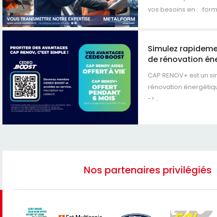
vos besoins en : forma
Simulez rapideme
de rénovation én
CAP RENOV+ est un si
rénovation énergétiq
->...
Nos partenaires privilégiés