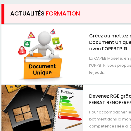
ACTUALITÉS
FORMATION
Créez ou mettez à
Document Unique
avec l’OPPBTP 📄
La CAPEB Moselle, en 
l’OPPBTP, vous propos
le jeudi...
Devenez RGE grâ
FEEBAT RENOPERF
Pour accompagner les
bâtiment dans la mon
compétences liée à la.