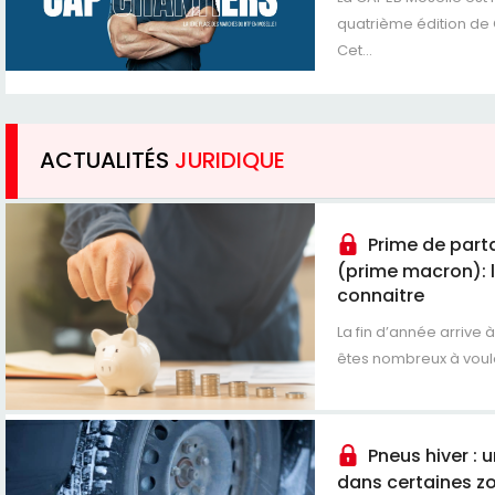
quatrième édition de
Cet...
ACTUALITÉS
JURIDIQUE
Prime de parta
(prime macron): l
connaitre
La fin d’année arrive 
êtes nombreux à vouloi
Pneus hiver : 
dans certaines zo