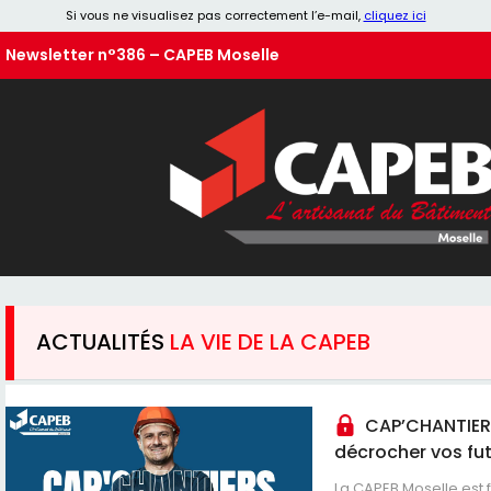
Si vous ne visualisez pas correctement l’e-mail,
cliquez ici
Newsletter n°386 – CAPEB Moselle
ACTUALITÉS
LA VIE DE LA CAPEB
CAP’CHANTIERS 
décrocher vos fut
La CAPEB Moselle est f