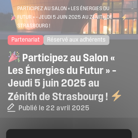
PARTICIPEZ AU SALON « LES ÉNERGIES DU
FUTUR » – JEUDI 5 JUIN 2025 AU ZÉNITH DE
STRASBOURG !
Partenariat
Réservé aux adhérents
Participez
au
Salon
«
Les
Énergies
du
Futur
»
–
Jeudi
5
juin
2025
au
Zénith
de
Strasbourg
!
Publié le 22 avril 2025