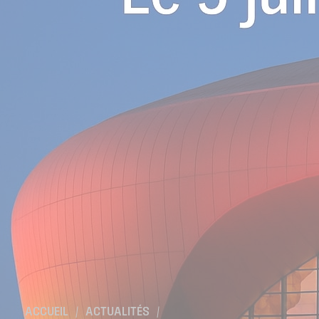
Location de salles
Trouver un artisan
Devenir adhérent
Espace adhérent
Nos partenaires
Billetterie
ACCUEIL
/
ACTUALITÉS
/