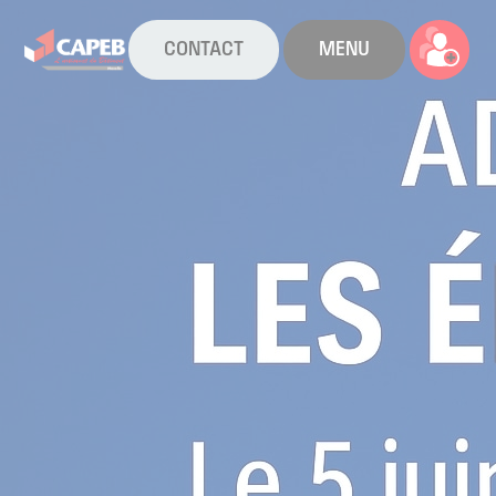
CONTACT
MENU
La CAPEB
Nos services
Agenda
Actualités
Boîte à outils
Boutique
Contact