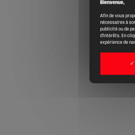
Bienvenue,
Agenda
Afin de vous prop
nécessaires à son
Actualités
publicité ou de p
d'intérêts. En cli
expérience de nav
Boîte à outils
Boutique