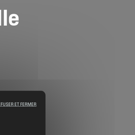
lle
EFUSER ET FERMER
Contact