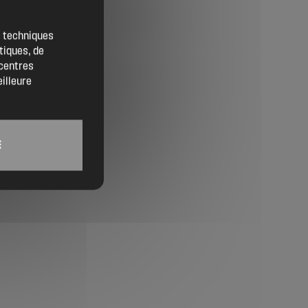
Location de salles
es techniques
tiques, de
Trouver un artisan
 centres
eilleure
Devenir adhérent
Espace adhérent
E
Nos partenaires
Billetterie