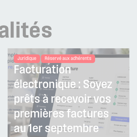
alités
Juridique
Réservé aux adhérents
Facturation
électronique : Soyez
prêts à recevoir vos
premières factures
au 1er septembre