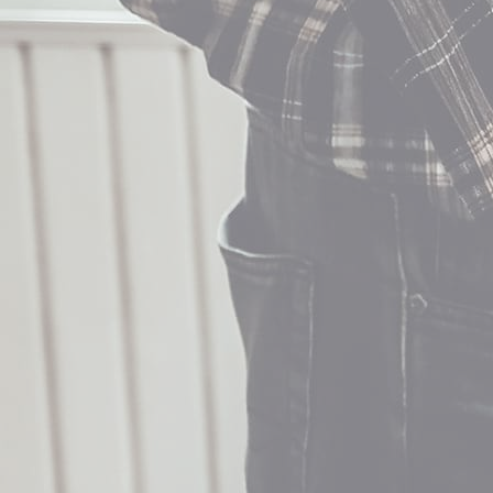
Location de salles
Trouver un artisan
Devenir adhérent
Espace adhérent
Nos partenaires
Billetterie