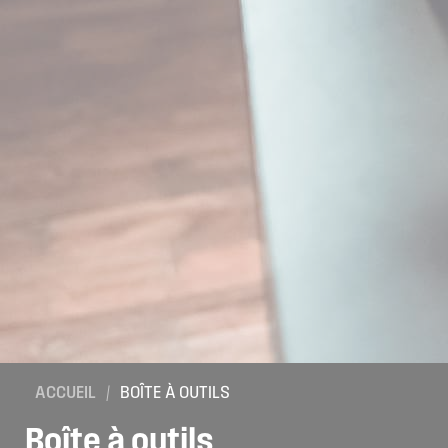
ACCUEIL
/
BOÎTE À OUTILS
Boîte
à
outils