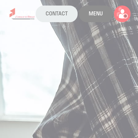
CONTACT
MENU
La CAPEB
Nos services
Agenda
Actualités
Boîte à outils
Boutique
Contact